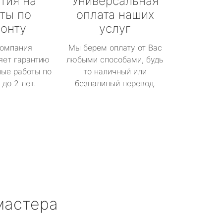
тия на
Универсальная
ты по
оплата наших
онту
услуг
омпания
Мы берем оплату от Вас
яет гарантию
любыми способами, будь
ые работы по
то наличный или
до 2 лет.
безналиный перевод.
мастера