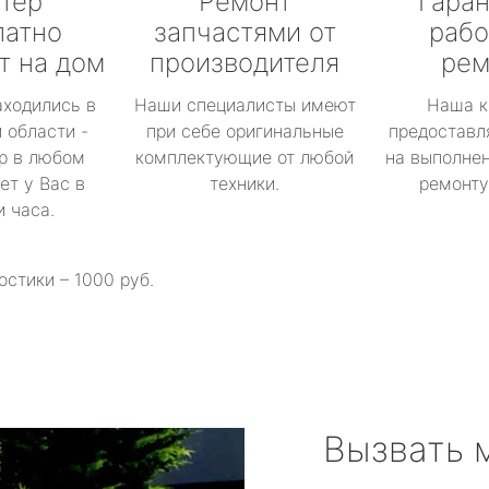
тер
Ремонт
Гаран
латно
запчастями от
рабо
т на дом
производителя
рем
аходились в
Наши специалисты имеют
Наша к
 области -
при себе оригинальные
предоставл
р в любом
комплектующие от любой
на выполнен
ет у Вас в
техники.
ремонту 
и часа.
остики – 1000 руб.
Вызвать 