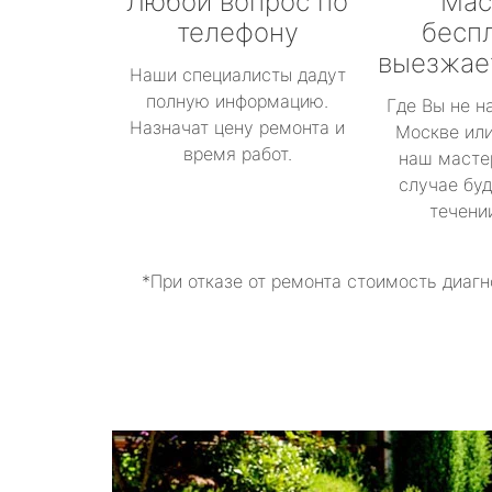
Любой вопрос по
Мас
телефону
бесп
выезжае
Наши специалисты дадут
полную информацию.
Где Вы не н
Назначат цену ремонта и
Москве или
время работ.
наш масте
случае буд
течени
*При отказе от ремонта стоимость диагн