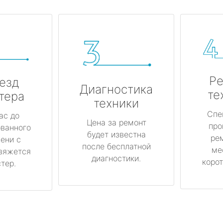
Ре
езд
Диагностика
те
тера
техники
Спе
ас до
Цена за ремонт
про
ованного
будет известна
ре
ени с
после бесплатной
ме
вяжется
диагностики.
корот
тер.