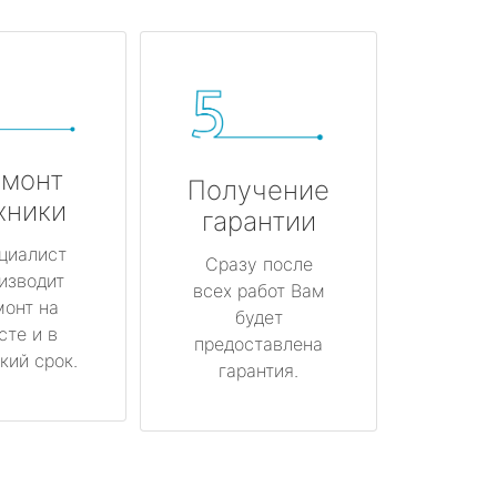
монт
Получение
хники
гарантии
циалист
Сразу после
изводит
всех работ Вам
монт на
будет
сте и в
предоставлена
кий срок.
гарантия.