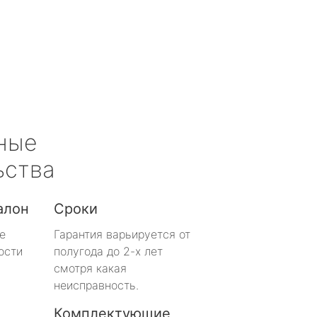
ные
ьства
алон
Сроки
е
Гарантия варьируется от
ости
полугода до 2-х лет
смотря какая
неисправность.
Комплектующие