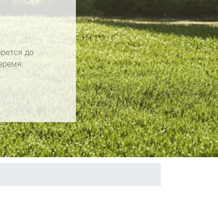
рется до
время.