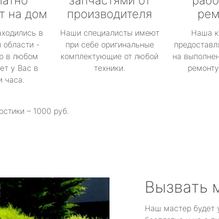
латно
запчастями от
рабо
т на дом
производителя
рем
аходились в
Наши специалисты имеют
Наша к
 области -
при себе оригинальные
предоставл
р в любом
комплектующие от любой
на выполнен
ет у Вас в
техники.
ремонту 
и часа.
остики – 1000 руб.
Вызвать 
Наш мастер будет 