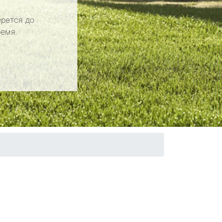
рется до
ремя.