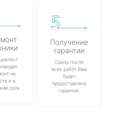
монт
Получение
хники
гарантии
циалист
Сразу после
изводит
всех работ Вам
монт на
будет
сте и в
предоставлена
кий срок.
гарантия.