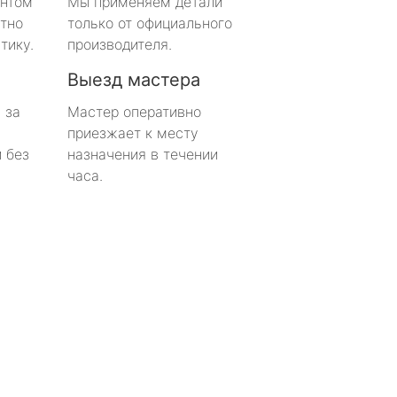
онтом
Мы применяем детали
тно
только от официального
тику.
производителя.
Выезд мастера
 за
Мастер оперативно
приезжает к месту
 без
назначения в течении
часа.