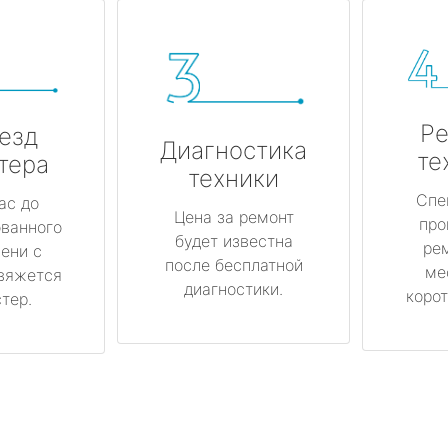
Ре
езд
Диагностика
те
тера
техники
Спе
ас до
Цена за ремонт
про
ованного
будет известна
ре
ени с
после бесплатной
ме
вяжется
диагностики.
корот
тер.