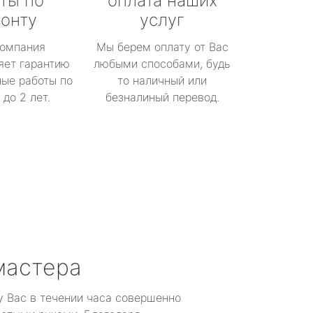
ты по
оплата наших
онту
услуг
омпания
Мы берем оплату от Вас
яет гарантию
любыми способами, будь
ые работы по
то наличный или
до 2 лет.
безналиный перевод.
мастера
у Вас в течении часа совершенно