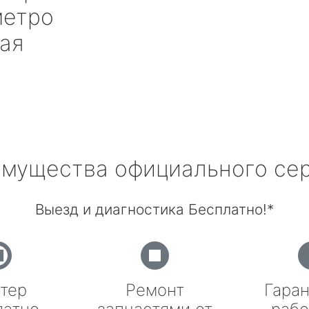
етро
ая
мущества официального се
Выезд и диагностика Бесплатно!*
тер
Ремонт
Гаран