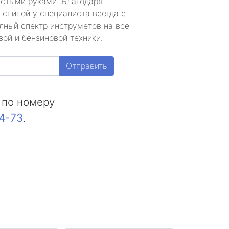
устыми руками. Благодаря
 спиной у специалиста всегда с
лный спектр инструметов на все
ой и бензиновой техники.
Отправить
 по номеру
44-73
.