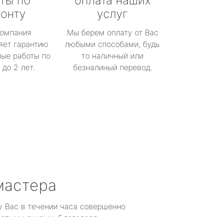
ты по
оплата наших
онту
услуг
омпания
Мы берем оплату от Вас
яет гарантию
любыми способами, будь
ые работы по
то наличный или
до 2 лет.
безналиный перевод.
мастера
у Вас в течении часа совершенно