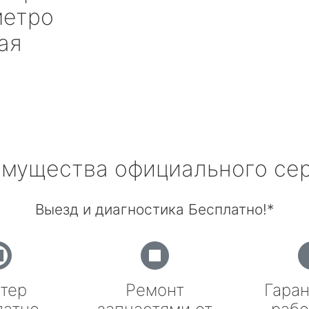
етро
ая
мущества официального се
Выезд и диагностика Бесплатно!*
тер
Ремонт
Гаран