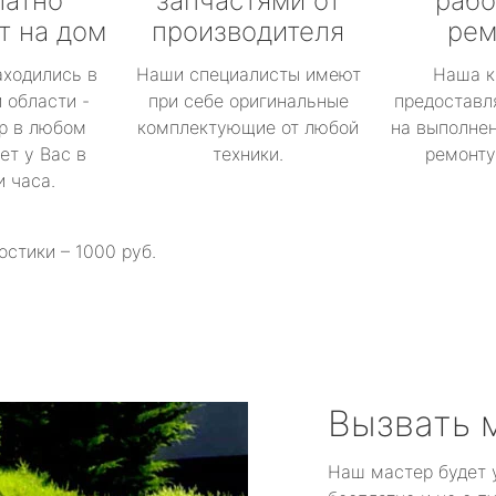
латно
запчастями от
рабо
т на дом
производителя
рем
аходились в
Наши специалисты имеют
Наша к
 области -
при себе оригинальные
предоставл
р в любом
комплектующие от любой
на выполнен
ет у Вас в
техники.
ремонту 
и часа.
остики – 1000 руб.
Вызвать 
Наш мастер будет 