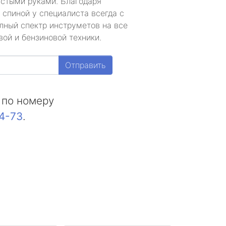
устыми руками. Благодаря
 спиной у специалиста всегда с
лный спектр инструметов на все
ой и бензиновой техники.
Отправить
 по номеру
44-73
.