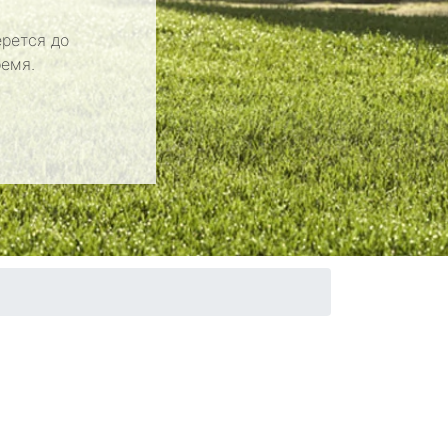
рется до
ремя.