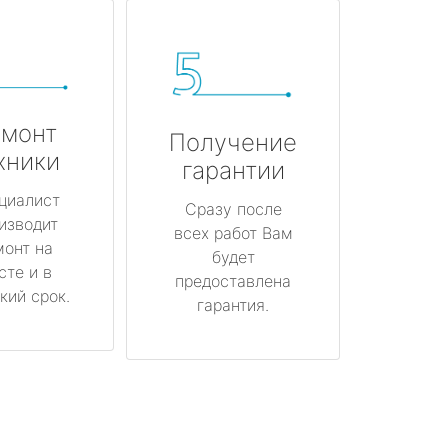
монт
Получение
хники
гарантии
циалист
Сразу после
изводит
всех работ Вам
монт на
будет
сте и в
предоставлена
кий срок.
гарантия.