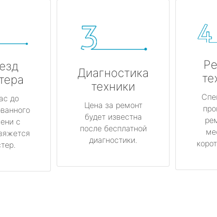
Ре
езд
Диагностика
те
тера
техники
Спе
ас до
Цена за ремонт
про
ованного
будет известна
ре
ени с
после бесплатной
ме
вяжется
диагностики.
корот
тер.