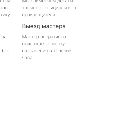
онтом
Мы применяем детали
тно
только от официального
тику.
производителя.
Выезд мастера
 за
Мастер оперативно
приезжает к месту
 без
назначения в течении
часа.