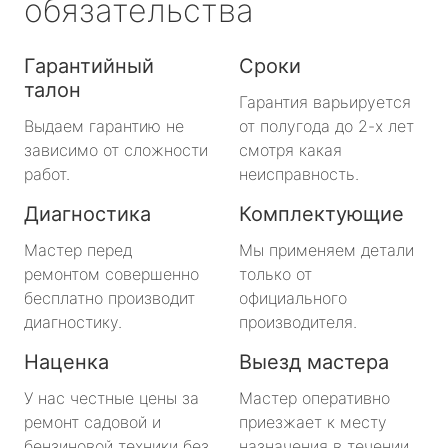
обязательства
Гарантийный
Сроки
талон
Гарантия варьируется
Выдаем гарантию не
от полугода до 2-х лет
зависимо от сложности
смотря какая
работ.
неисправность.
Диагностика
Комплектующие
Мастер перед
Мы применяем детали
ремонтом совершенно
только от
бесплатно производит
официального
диагностику.
производителя.
Наценка
Выезд мастера
У нас честные цены за
Мастер оперативно
ремонт садовой и
приезжает к месту
бензиновой техники без
назначения в течении