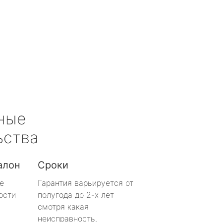
ные
ьства
алон
Сроки
е
Гарантия варьируется от
ости
полугода до 2-х лет
смотря какая
неисправность.