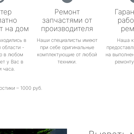
тер
Ремонт
Гаран
латно
запчастями от
рабо
т на дом
производителя
рем
аходились в
Наши специалисты имеют
Наша к
 области -
при себе оригинальные
предоставл
р в любом
комплектующие от любой
на выполнен
ет у Вас в
техники.
ремонту 
и часа.
остики – 1000 руб.