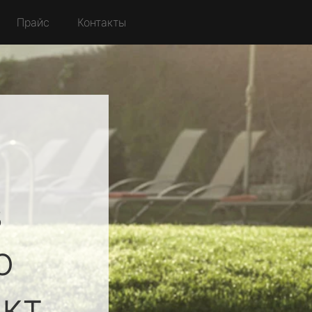
Прайс
Контакты
в
о
кт