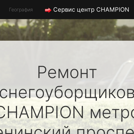
Сервис центр CHAMPION
География
Ремонт
снегоуборщико
CHAMPION
метр
енинский проспе