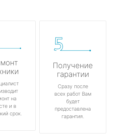
монт
Получение
хники
гарантии
циалист
Сразу после
изводит
всех работ Вам
монт на
будет
сте и в
предоставлена
кий срок.
гарантия.