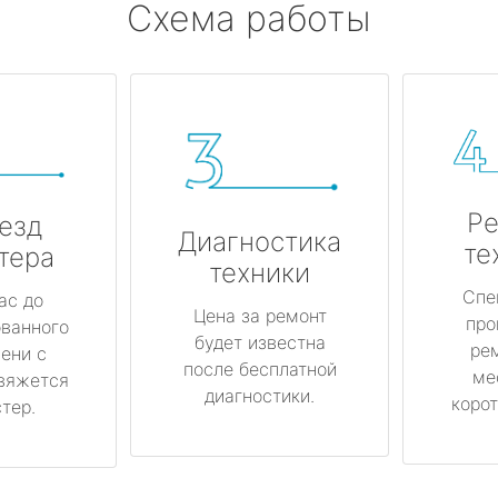
Схема работы
Ре
езд
Диагностика
те
тера
техники
Спе
ас до
Цена за ремонт
про
ованного
будет известна
ре
ени с
после бесплатной
ме
вяжется
диагностики.
корот
тер.