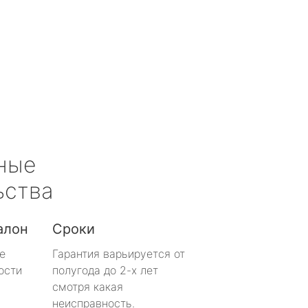
ные
ьства
алон
Сроки
е
Гарантия варьируется от
ости
полугода до 2-х лет
смотря какая
неисправность.