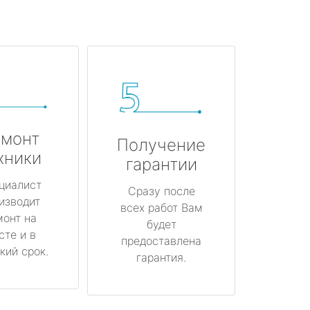
монт
Получение
хники
гарантии
циалист
Сразу после
изводит
всех работ Вам
монт на
будет
сте и в
предоставлена
кий срок.
гарантия.