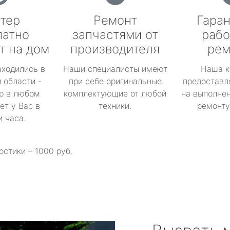
тер
Ремонт
Гаран
латно
запчастями от
рабо
т на дом
производителя
рем
аходились в
Наши специалисты имеют
Наша к
 области -
при себе оригинальные
предоставл
р в любом
комплектующие от любой
на выполнен
ет у Вас в
техники.
ремонту 
и часа.
остики – 1000 руб.