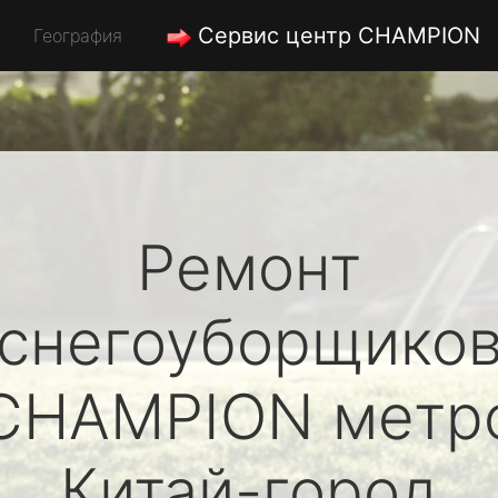
Сервис центр CHAMPION
География
Ремонт
снегоуборщико
CHAMPION
метр
Китай-город