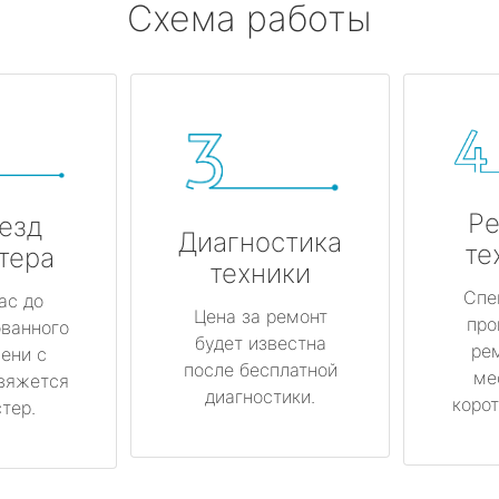
Схема работы
Ре
езд
Диагностика
те
тера
техники
Спе
ас до
Цена за ремонт
про
ованного
будет известна
ре
ени с
после бесплатной
ме
вяжется
диагностики.
корот
тер.