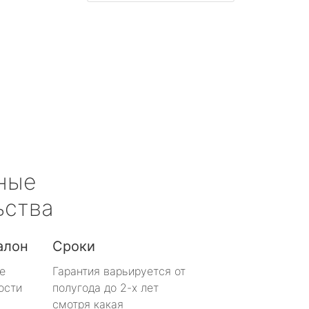
ные
ьства
алон
Сроки
е
Гарантия варьируется от
ости
полугода до 2-х лет
смотря какая