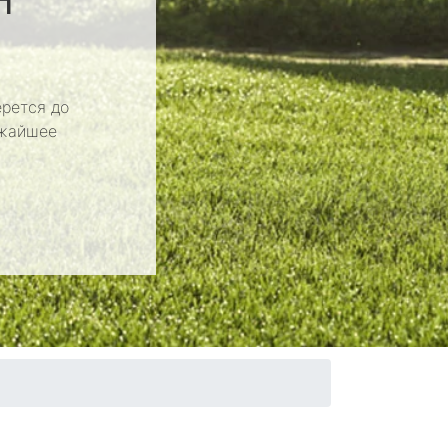
рется до
ижайшее