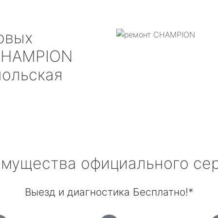
овых
HAMPION
польская
мущества официального се
Выезд и диагностика Бесплатно!*