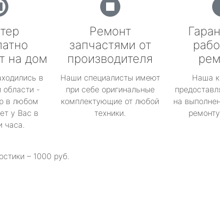
тер
Ремонт
Гаран
латно
запчастями от
рабо
т на дом
производителя
рем
аходились в
Наши специалисты имеют
Наша к
 области -
при себе оригинальные
предоставл
р в любом
комплектующие от любой
на выполнен
ет у Вас в
техники.
ремонту 
и часа.
остики – 1000 руб.