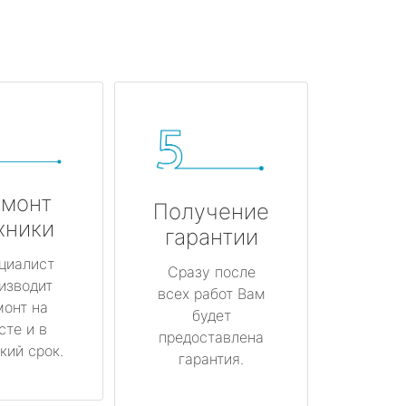
монт
Получение
хники
гарантии
циалист
Сразу после
изводит
всех работ Вам
монт на
будет
сте и в
предоставлена
кий срок.
гарантия.