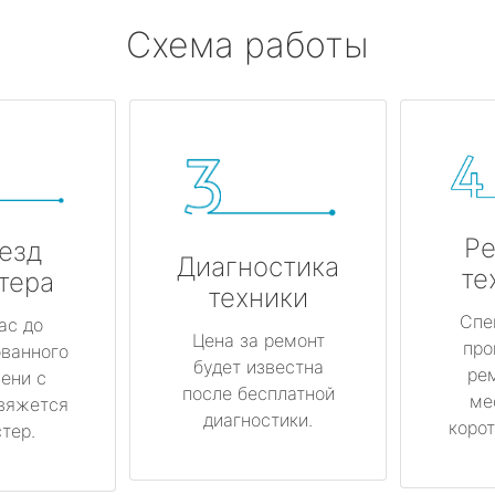
Схема работы
Ре
езд
Диагностика
те
тера
техники
Спе
ас до
Цена за ремонт
про
ованного
будет известна
ре
ени с
после бесплатной
ме
вяжется
диагностики.
корот
тер.