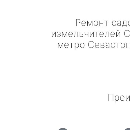
Ремонт сад
измельчителей
C
метро Севасто
Преи