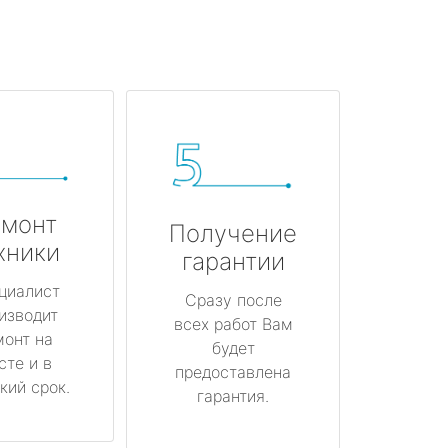
монт
Получение
хники
гарантии
циалист
Сразу после
изводит
всех работ Вам
монт на
будет
сте и в
предоставлена
кий срок.
гарантия.