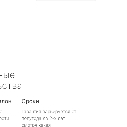
ные
ьства
алон
Сроки
е
Гарантия варьируется от
ости
полугода до 2-х лет
смотря какая