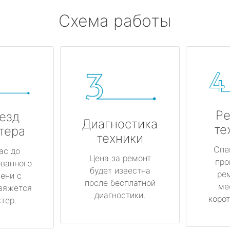
Схема работы
Ре
езд
Диагностика
те
тера
техники
Спе
ас до
Цена за ремонт
про
ованного
будет известна
ре
ени с
после бесплатной
ме
вяжется
диагностики.
корот
тер.