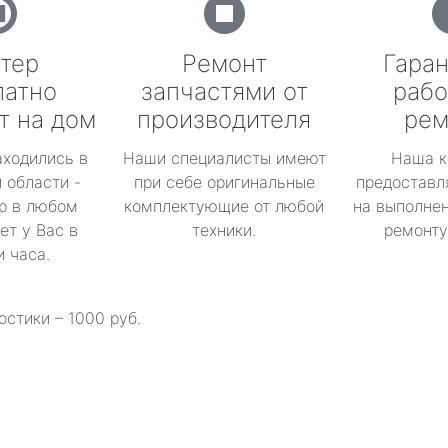
тер
Ремонт
Гаран
латно
запчастями от
рабо
т на дом
производителя
рем
аходились в
Наши специалисты имеют
Наша к
 области -
при себе оригинальные
предоставл
р в любом
комплектующие от любой
на выполнен
ет у Вас в
техники.
ремонту 
и часа.
остики – 1000 руб.