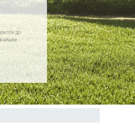
рется до
ижайшее