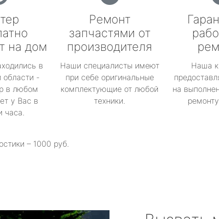
тер
Ремонт
Гаран
латно
запчастями от
рабо
т на дом
производителя
рем
аходились в
Наши специалисты имеют
Наша к
 области -
при себе оригинальные
предоставл
р в любом
комплектующие от любой
на выполнен
ет у Вас в
техники.
ремонту 
и часа.
остики – 1000 руб.