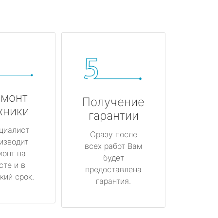
монт
Получение
хники
гарантии
циалист
Сразу после
изводит
всех работ Вам
монт на
будет
сте и в
предоставлена
кий срок.
гарантия.