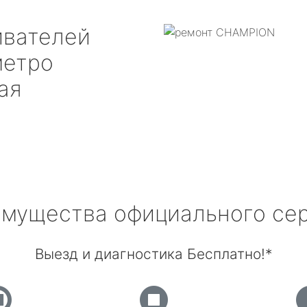
ивателей
етро
ая
мущества официального се
Выезд и диагностика Бесплатно!*