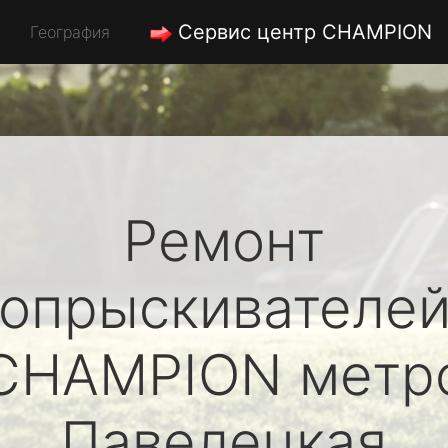
Сервис центр CHAMPION
География
Ремонт
опрыскивателе
CHAMPION
метр
Павелецкая