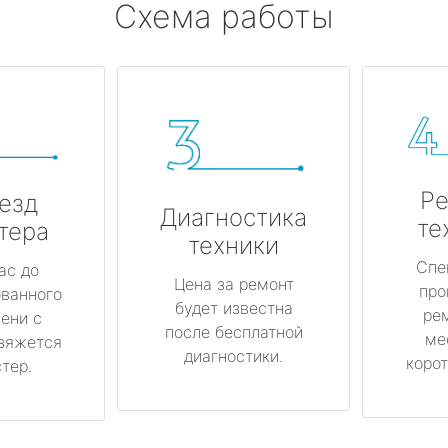
Схема работы
Ре
езд
Диагностика
те
тера
техники
Спе
ас до
Цена за ремонт
про
ованного
будет известна
ре
ени с
после бесплатной
ме
вяжется
диагностики.
корот
тер.