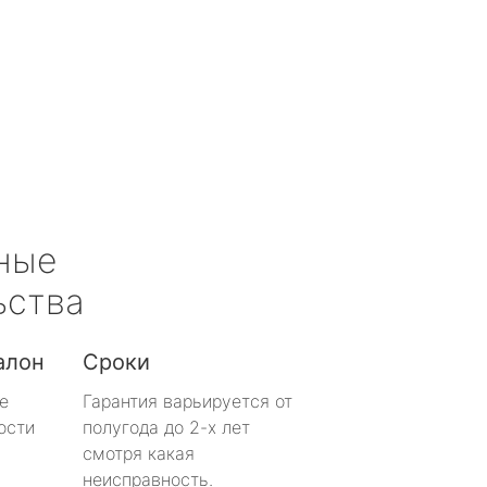
ные
ьства
алон
Сроки
е
Гарантия варьируется от
ости
полугода до 2-х лет
смотря какая
неисправность.