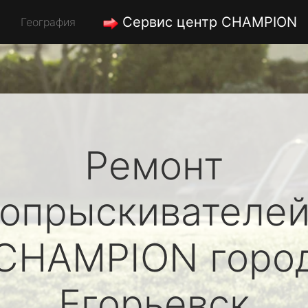
Сервис центр CHAMPION
География
Ремонт
опрыскивателе
CHAMPION
горо
Егорьевск