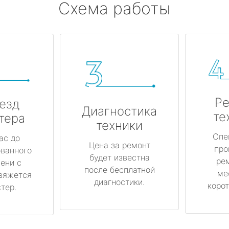
Схема работы
Ре
езд
Диагностика
те
тера
техники
Спе
ас до
Цена за ремонт
про
ованного
будет известна
ре
ени с
после бесплатной
ме
вяжется
диагностики.
корот
тер.