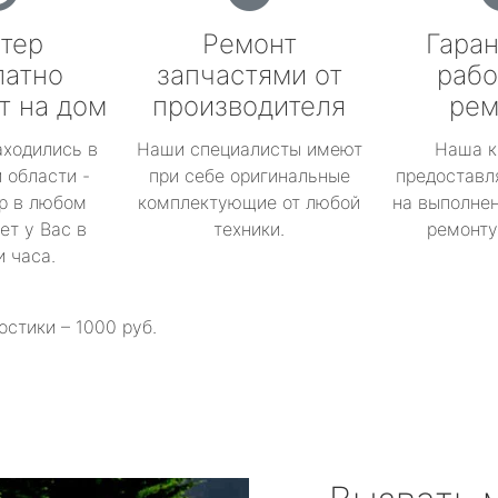
тер
Ремонт
Гаран
латно
запчастями от
рабо
т на дом
производителя
рем
аходились в
Наши специалисты имеют
Наша к
 области -
при себе оригинальные
предоставл
р в любом
комплектующие от любой
на выполнен
ет у Вас в
техники.
ремонту 
и часа.
остики – 1000 руб.