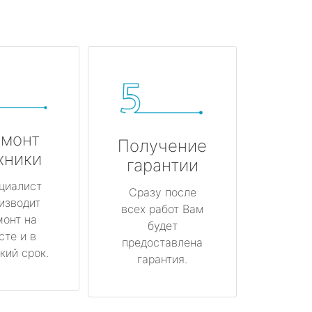
монт
Получение
хники
гарантии
циалист
Сразу после
изводит
всех работ Вам
монт на
будет
сте и в
предоставлена
кий срок.
гарантия.