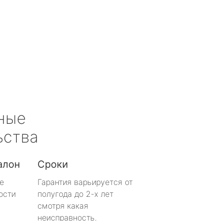
ные
ьства
алон
Сроки
е
Гарантия варьируется от
ости
полугода до 2-х лет
смотря какая
неисправность.