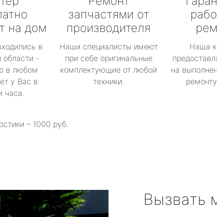
тер
Ремонт
Гаран
латно
запчастями от
рабо
т на дом
производителя
рем
аходились в
Наши специалисты имеют
Наша к
 области -
при себе оригинальные
предоставл
р в любом
комплектующие от любой
на выполнен
ет у Вас в
техники.
ремонту 
и часа.
остики – 1000 руб.
Вызвать 