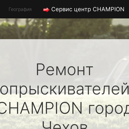
Сервис центр CHAMPION
География
Ремонт
опрыскивателе
CHAMPION
горо
Чехов