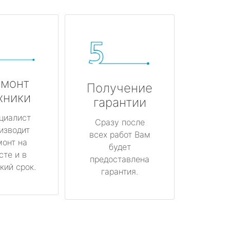
монт
Получение
хники
гарантии
циалист
Сразу после
изводит
всех работ Вам
монт на
будет
сте и в
предоставлена
кий срок.
гарантия.