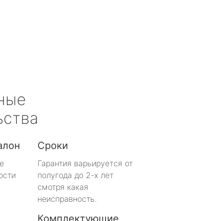
ные
ьства
алон
Сроки
е
Гарантия варьируется от
ости
полугода до 2-х лет
смотря какая
неисправность.
Комплектующие