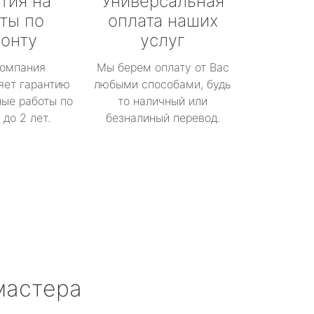
тия на
Универсальная
ты по
оплата наших
онту
услуг
омпания
Мы берем оплату от Вас
яет гарантию
любыми способами, будь
ые работы по
то наличный или
до 2 лет.
безналиный перевод.
мастера