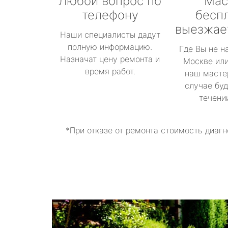
Любой вопрос по
Мас
телефону
бесп
выезжае
Наши специалисты дадут
полную информацию.
Где Вы не н
Назначат цену ремонта и
Москве или
время работ.
наш масте
случае буд
течени
*При отказе от ремонта стоимость диагн