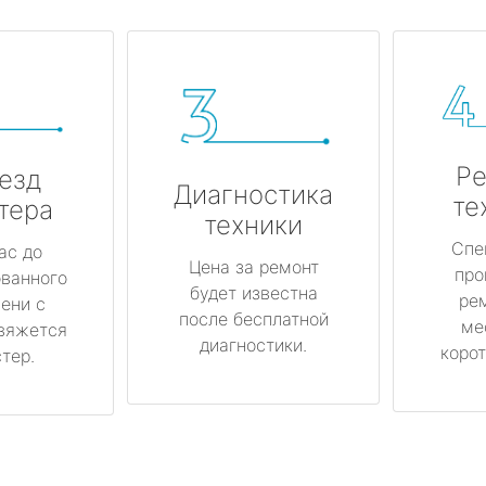
Ре
езд
Диагностика
те
тера
техники
Спе
ас до
Цена за ремонт
про
ованного
будет известна
ре
ени с
после бесплатной
ме
вяжется
диагностики.
корот
тер.