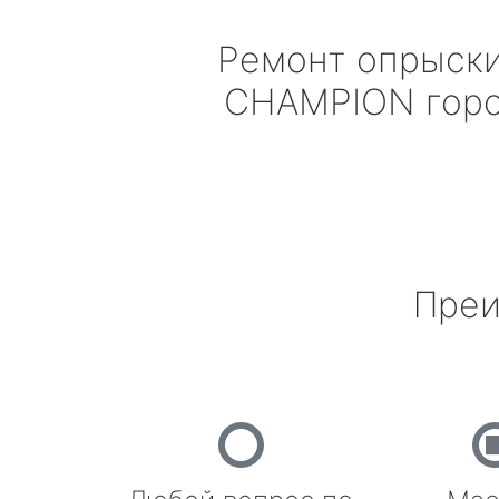
Ремонт опрыск
CHAMPION
горо
Преи