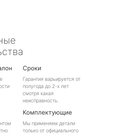
ные
ьства
алон
Сроки
е
Гарантия варьируется от
ости
полугода до 2-х лет
смотря какая
неисправность.
Комплектующие
онтом
Мы применяем детали
тно
только от официального