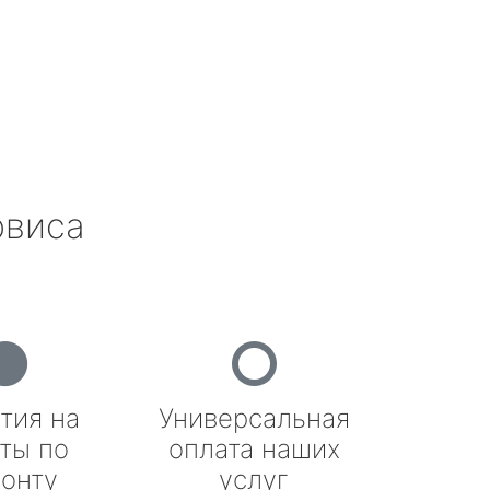
рвиса
тия на
Универсальная
ты по
оплата наших
онту
услуг