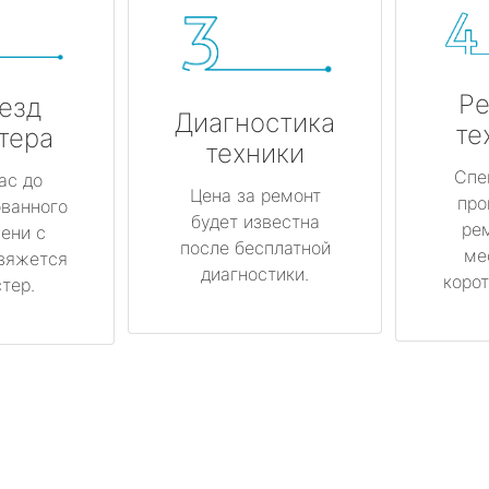
Ре
езд
Диагностика
те
тера
техники
Спе
ас до
Цена за ремонт
про
ованного
будет известна
ре
ени с
после бесплатной
ме
вяжется
диагностики.
корот
тер.