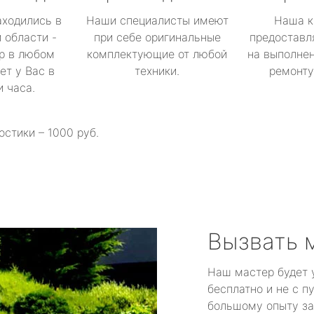
аходились в
Наши специалисты имеют
Наша к
 области -
при себе оригинальные
предоставл
р в любом
комплектующие от любой
на выполнен
ет у Вас в
техники.
ремонту 
и часа.
остики – 1000 руб.
Вызвать 
Наш мастер будет 
бесплатно и не с п
большому опыту за