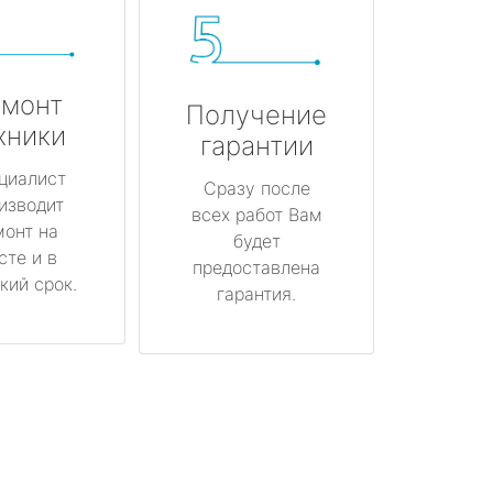
монт
Получение
хники
гарантии
циалист
Сразу после
изводит
всех работ Вам
монт на
будет
сте и в
предоставлена
кий срок.
гарантия.