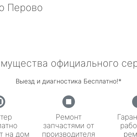
о Перово
мущества официального се
Выезд и диагностика Бесплатно!*
тер
Ремонт
Гаран
латно
запчастями от
рабо
т на дом
производителя
рем