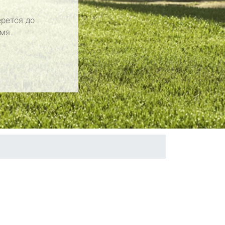
рется до
мя.