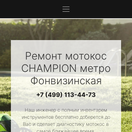
Ремонт мотокос
CHAMPION
метро
Фонвизинская
+7 (499) 113-44-73
Наш инженер с полным инвентарем
инструментов бесплатно доберется до
Вас и сделает диагностику мотокос в
самое ближайшее время.