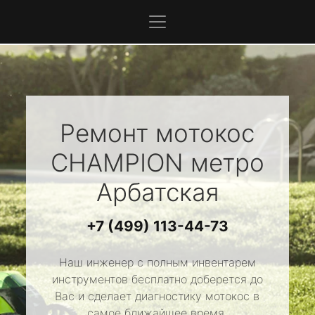
Ремонт мотокос
CHAMPION
метро
Арбатская
+7 (499) 113-44-73
Наш инженер с полным инвентарем
инструментов бесплатно доберется до
Вас и сделает диагностику мотокос в
самое ближайшее время.