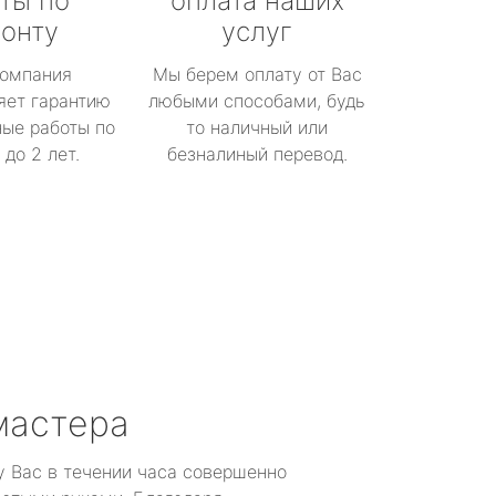
ты по
оплата наших
онту
услуг
омпания
Мы берем оплату от Вас
яет гарантию
любыми способами, будь
ые работы по
то наличный или
до 2 лет.
безналиный перевод.
мастера
у Вас в течении часа совершенно