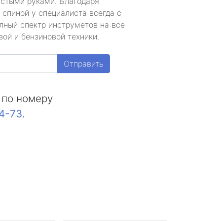
устыми руками. Благодаря
 спиной у специалиста всегда с
лный спектр инструметов на все
ой и бензиновой техники.
Отправить
 по номеру
44-73
.