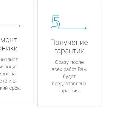
монт
Получение
хники
гарантии
циалист
Сразу после
изводит
всех работ Вам
монт на
будет
сте и в
предоставлена
кий срок.
гарантия.