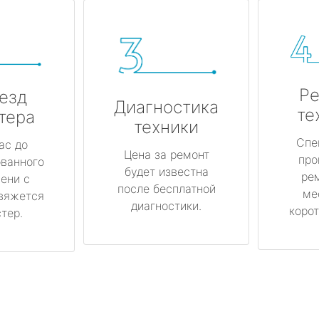
Ре
езд
Диагностика
те
тера
техники
Спе
ас до
Цена за ремонт
про
ованного
будет известна
ре
ени с
после бесплатной
ме
вяжется
диагностики.
корот
тер.