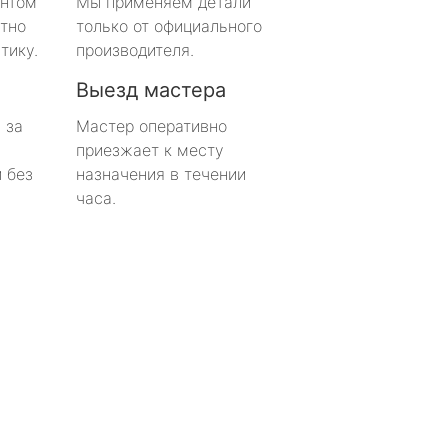
онтом
Мы применяем детали
тно
только от официального
тику.
производителя.
Выезд мастера
 за
Мастер оперативно
приезжает к месту
 без
назначения в течении
часа.