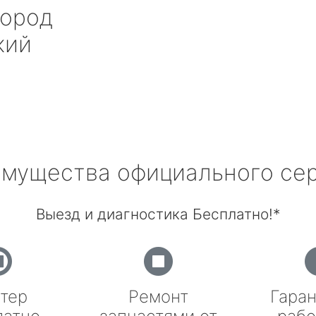
ород
кий
мущества официального се
Выезд и диагностика Бесплатно!*
тер
Ремонт
Гаран