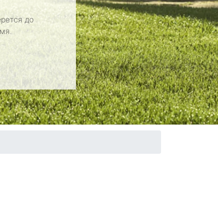
рется до
мя.