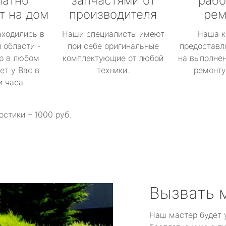
латно
запчастями от
рабо
т на дом
производителя
рем
аходились в
Наши специалисты имеют
Наша к
 области -
при себе оригинальные
предоставл
р в любом
комплектующие от любой
на выполнен
ет у Вас в
техники.
ремонту 
и часа.
остики – 1000 руб.
Вызвать 
Наш мастер будет 