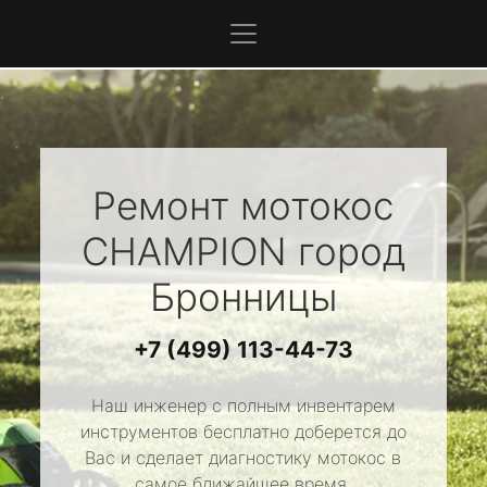
Ремонт мотокос
CHAMPION
город
Бронницы
+7 (499) 113-44-73
Наш инженер с полным инвентарем
инструментов бесплатно доберется до
Вас и сделает диагностику мотокос в
самое ближайшее время.