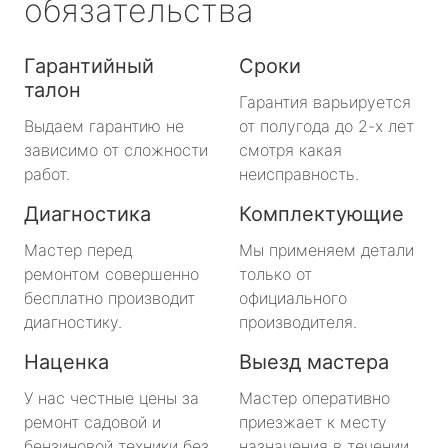
обязательства
Гарантийный
Сроки
талон
Гарантия варьируется
Выдаем гарантию не
от полугода до 2-х лет
зависимо от сложности
смотря какая
работ.
неисправность.
Диагностика
Комплектующие
Мастер перед
Мы применяем детали
ремонтом совершенно
только от
бесплатно производит
официального
диагностику.
производителя.
Наценка
Выезд мастера
У нас честные цены за
Мастер оперативно
ремонт садовой и
приезжает к месту
бензиновой техники без
назначения в течении