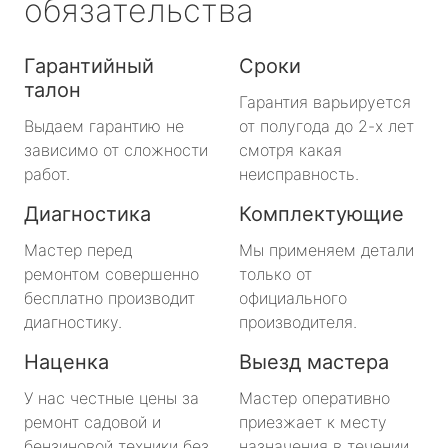
обязательства
Гарантийный
Сроки
талон
Гарантия варьируется
Выдаем гарантию не
от полугода до 2-х лет
зависимо от сложности
смотря какая
работ.
неисправность.
Диагностика
Комплектующие
Мастер перед
Мы применяем детали
ремонтом совершенно
только от
бесплатно производит
официального
диагностику.
производителя.
Наценка
Выезд мастера
У нас честные цены за
Мастер оперативно
ремонт садовой и
приезжает к месту
бензиновой техники без
назначения в течении