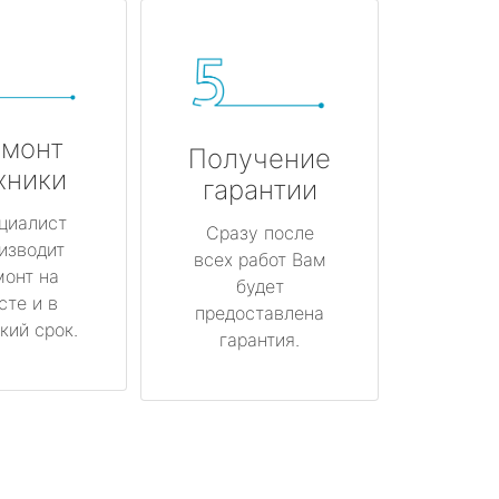
монт
Получение
хники
гарантии
циалист
Сразу после
изводит
всех работ Вам
монт на
будет
сте и в
предоставлена
кий срок.
гарантия.