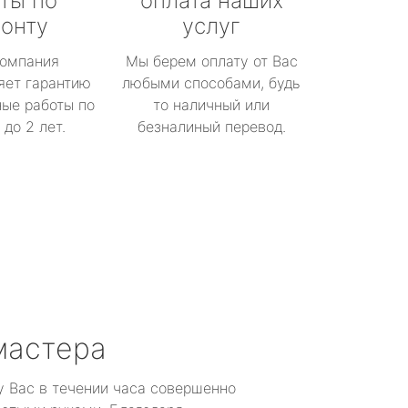
ты по
оплата наших
онту
услуг
омпания
Мы берем оплату от Вас
яет гарантию
любыми способами, будь
ые работы по
то наличный или
до 2 лет.
безналиный перевод.
мастера
у Вас в течении часа совершенно