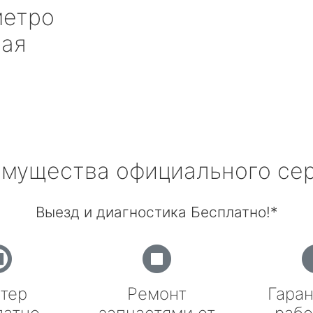
етро
ная
мущества официального се
Выезд и диагностика Бесплатно!*
тер
Ремонт
Гаран