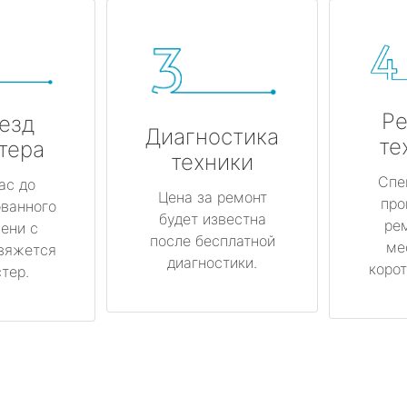
Ре
езд
Диагностика
те
тера
техники
Спе
ас до
Цена за ремонт
про
ованного
будет известна
ре
ени с
после бесплатной
ме
вяжется
диагностики.
корот
тер.