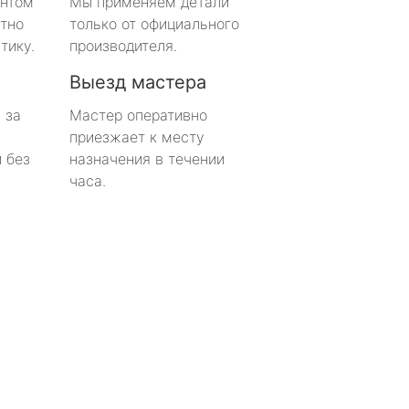
онтом
Мы применяем детали
тно
только от официального
тику.
производителя.
Выезд мастера
 за
Мастер оперативно
приезжает к месту
 без
назначения в течении
часа.