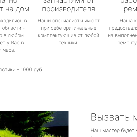
латно
запчастями от
рабо
т на дом
производителя
рем
аходились в
Наши специалисты имеют
Наша к
 области -
при себе оригинальные
предоставл
р в любом
комплектующие от любой
на выполнен
ет у Вас в
техники.
ремонту 
и часа.
остики – 1000 руб.
Вызвать 
Наш мастер будет 