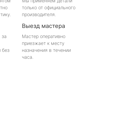
онтом
Мы применяем детали
тно
только от официального
тику.
производителя.
Выезд мастера
 за
Мастер оперативно
приезжает к месту
 без
назначения в течении
часа.