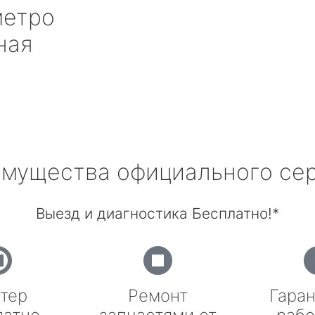
етро
ная
мущества официального се
Выезд и диагностика Бесплатно!*
тер
Ремонт
Гаран