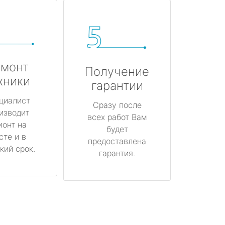
монт
Получение
хники
гарантии
циалист
Сразу после
изводит
всех работ Вам
монт на
будет
сте и в
предоставлена
кий срок.
гарантия.