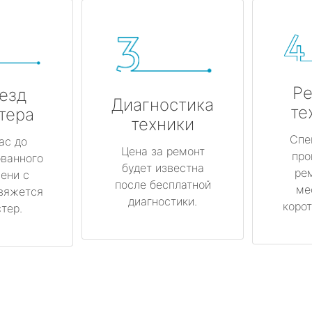
Ре
езд
Диагностика
те
тера
техники
Спе
ас до
Цена за ремонт
про
ованного
будет известна
ре
ени с
после бесплатной
ме
вяжется
диагностики.
корот
тер.