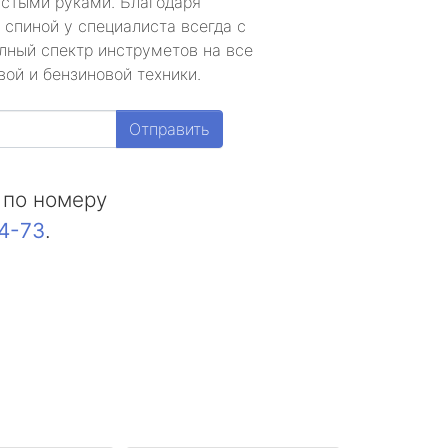
устыми руками. Благодаря
 спиной у специалиста всегда с
лный спектр инструметов на все
ой и бензиновой техники.
Отправить
 по номеру
44-73
.