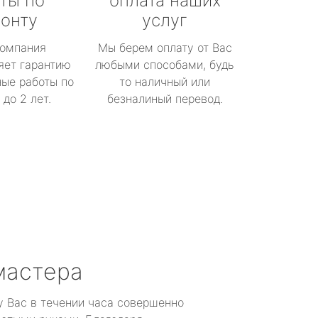
ты по
оплата наших
онту
услуг
омпания
Мы берем оплату от Вас
яет гарантию
любыми способами, будь
ые работы по
то наличный или
до 2 лет.
безналиный перевод.
мастера
у Вас в течении часа совершенно