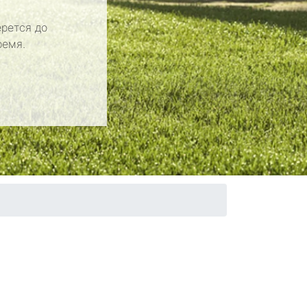
рется до
ремя.