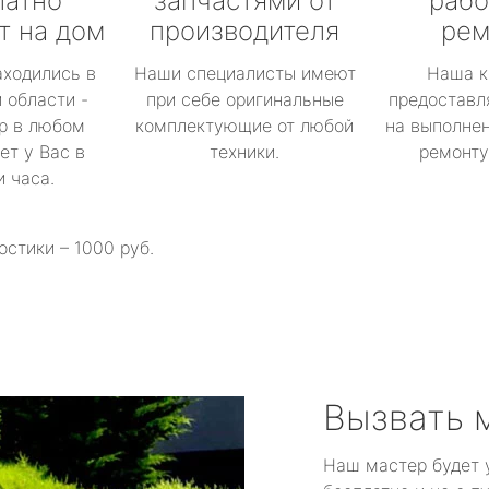
латно
запчастями от
рабо
т на дом
производителя
рем
аходились в
Наши специалисты имеют
Наша к
 области -
при себе оригинальные
предоставл
р в любом
комплектующие от любой
на выполнен
ет у Вас в
техники.
ремонту 
и часа.
остики – 1000 руб.
Вызвать 
Наш мастер будет 