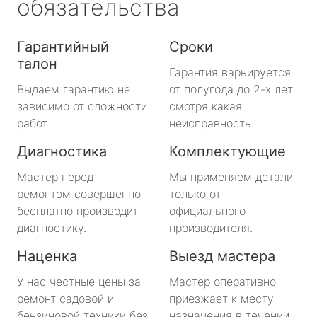
обязательства
Гарантийный
Сроки
талон
Гарантия варьируется
Выдаем гарантию не
от полугода до 2-х лет
зависимо от сложности
смотря какая
работ.
неисправность.
Диагностика
Комплектующие
Мастер перед
Мы применяем детали
ремонтом совершенно
только от
бесплатно производит
официального
диагностику.
производителя.
Наценка
Выезд мастера
У нас честные цены за
Мастер оперативно
ремонт садовой и
приезжает к месту
бензиновой техники без
назначения в течении