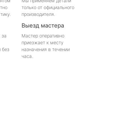
онтом
Мы применяем детали
тно
только от официального
тику.
производителя.
Выезд мастера
 за
Мастер оперативно
приезжает к месту
 без
назначения в течении
часа.