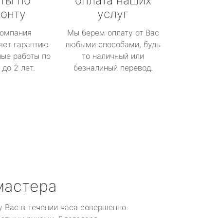
ты по
оплата наших
онту
услуг
омпания
Мы берем оплату от Вас
яет гарантию
любыми способами, будь
ые работы по
то наличный или
до 2 лет.
безналиный перевод.
мастера
у Вас в течении часа совершенно