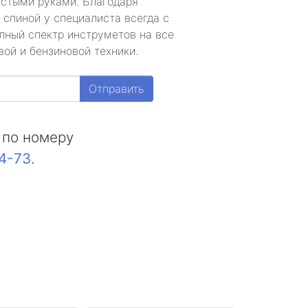
устыми руками. Благодаря
 спиной у специалиста всегда с
лный спектр инструметов на все
ой и бензиновой техники.
Отправить
 по номеру
44-73
.