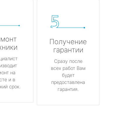
монт
Получение
хники
гарантии
циалист
Сразу после
изводит
всех работ Вам
монт на
будет
сте и в
предоставлена
кий срок.
гарантия.