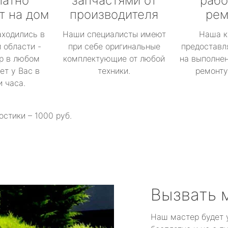
латно
запчастями от
рабо
т на дом
производителя
рем
аходились в
Наши специалисты имеют
Наша к
 области -
при себе оригинальные
предоставл
р в любом
комплектующие от любой
на выполнен
ет у Вас в
техники.
ремонту 
и часа.
остики – 1000 руб.
Вызвать 
Наш мастер будет 