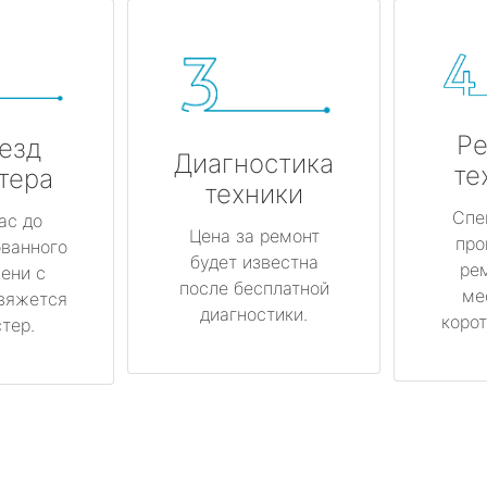
Ре
езд
Диагностика
те
тера
техники
Спе
ас до
Цена за ремонт
про
ованного
будет известна
ре
ени с
после бесплатной
ме
вяжется
диагностики.
корот
тер.