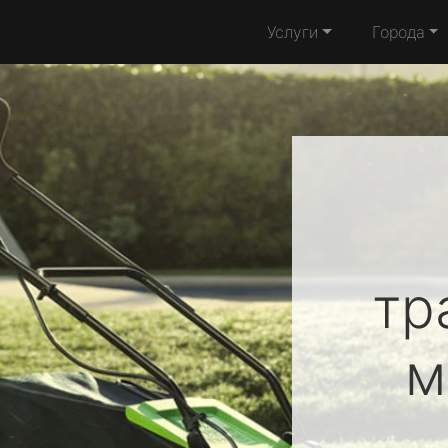
Услуги
Города
тр
м