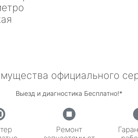
етро
кая
мущества официального се
Выезд и диагностика Бесплатно!*
тер
Ремонт
Гаран