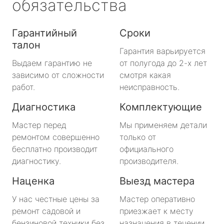
обязательства
Гарантийный
Сроки
талон
Гарантия варьируется
Выдаем гарантию не
от полугода до 2-х лет
зависимо от сложности
смотря какая
работ.
неисправность.
Диагностика
Комплектующие
Мастер перед
Мы применяем детали
ремонтом совершенно
только от
бесплатно производит
официального
диагностику.
производителя.
Наценка
Выезд мастера
У нас честные цены за
Мастер оперативно
ремонт садовой и
приезжает к месту
бензиновой техники без
назначения в течении