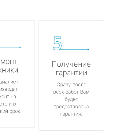
монт
Получение
хники
гарантии
циалист
Сразу после
изводит
всех работ Вам
монт на
будет
сте и в
предоставлена
кий срок.
гарантия.