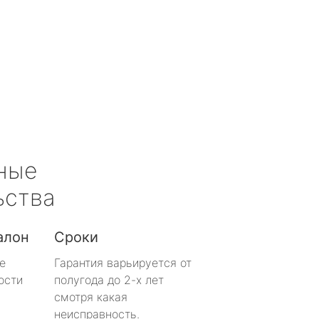
ные
ьства
алон
Сроки
е
Гарантия варьируется от
ости
полугода до 2-х лет
смотря какая
неисправность.