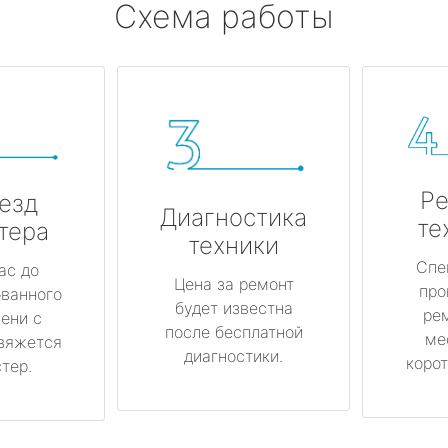
Схема работы
Ре
езд
Диагностика
те
тера
техники
Спе
ас до
Цена за ремонт
про
ованного
будет известна
ре
ени с
после бесплатной
ме
вяжется
диагностики.
корот
тер.