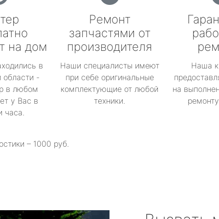
тер
Ремонт
Гаран
латно
запчастями от
рабо
т на дом
производителя
рем
аходились в
Наши специалисты имеют
Наша к
 области -
при себе оригинальные
предоставл
р в любом
комплектующие от любой
на выполнен
ет у Вас в
техники.
ремонту 
и часа.
остики – 1000 руб.