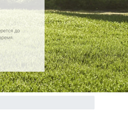
рется до
время.