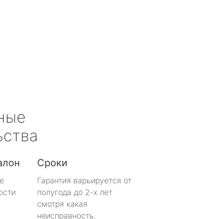
ные
ьства
алон
Сроки
е
Гарантия варьируется от
ости
полугода до 2-х лет
смотря какая
неисправность.