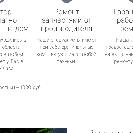
тер
Ремонт
Гаран
латно
запчастями от
рабо
т на дом
производителя
рем
аходились в
Наши специалисты имеют
Наша к
 области -
при себе оригинальные
предоставл
р в любом
комплектующие от любой
на выполнен
ет у Вас в
техники.
ремонту 
и часа.
остики – 1000 руб.