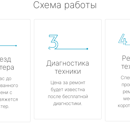
Схема работы
Ре
езд
Диагностика
те
тера
техники
Спе
ас до
Цена за ремонт
про
ованного
будет известна
ре
ени с
после бесплатной
ме
вяжется
диагностики.
корот
тер.