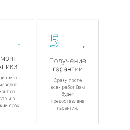
монт
Получение
хники
гарантии
циалист
Сразу после
изводит
всех работ Вам
монт на
будет
сте и в
предоставлена
кий срок.
гарантия.