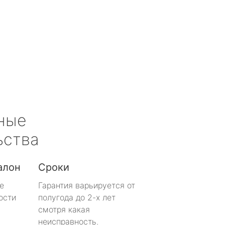
ные
ьства
алон
Сроки
е
Гарантия варьируется от
ости
полугода до 2-х лет
смотря какая
неисправность.