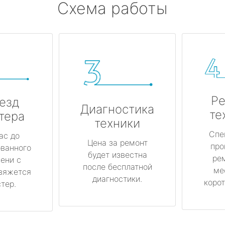
Схема работы
Ре
езд
Диагностика
те
тера
техники
Спе
ас до
Цена за ремонт
про
ованного
будет известна
ре
ени с
после бесплатной
ме
вяжется
диагностики.
корот
тер.