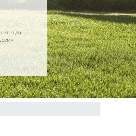
рется до
время.