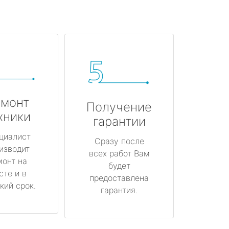
монт
Получение
хники
гарантии
циалист
Сразу после
изводит
всех работ Вам
монт на
будет
сте и в
предоставлена
кий срок.
гарантия.