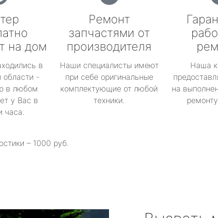
тер
Ремонт
Гаран
латно
запчастями от
рабо
т на дом
производителя
рем
аходились в
Наши специалисты имеют
Наша к
 области -
при себе оригинальные
предоставл
р в любом
комплектующие от любой
на выполнен
ет у Вас в
техники.
ремонту 
и часа.
остики – 1000 руб.