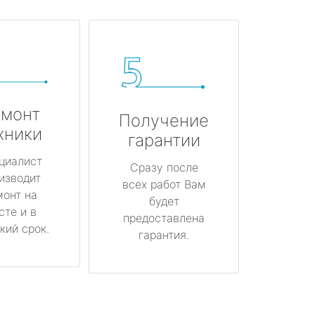
монт
Получение
хники
гарантии
циалист
Сразу после
изводит
всех работ Вам
монт на
будет
сте и в
предоставлена
кий срок.
гарантия.