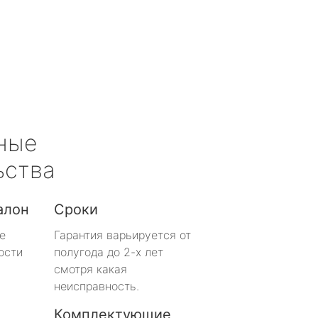
ные
ьства
алон
Сроки
е
Гарантия варьируется от
ости
полугода до 2-х лет
смотря какая
неисправность.
Комплектующие