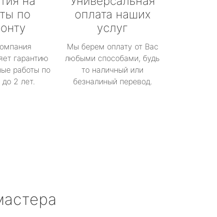
тия на
Универсальная
ты по
оплата наших
онту
услуг
омпания
Мы берем оплату от Вас
яет гарантию
любыми способами, будь
ые работы по
то наличный или
до 2 лет.
безналиный перевод.
мастера