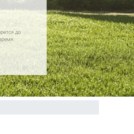
рется до
время.