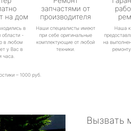
тер
Ремонт
Гаран
латно
запчастями от
рабо
т на дом
производителя
рем
аходились в
Наши специалисты имеют
Наша к
 области -
при себе оригинальные
предоставл
р в любом
комплектующие от любой
на выполнен
ет у Вас в
техники.
ремонту 
и часа.
остики – 1000 руб.
Вызвать 