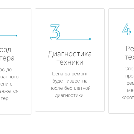
Ре
езд
Диагностика
те
тера
техники
Спе
ас до
Цена за ремонт
про
ованного
будет известна
ре
ени с
после бесплатной
ме
вяжется
диагностики.
корот
тер.