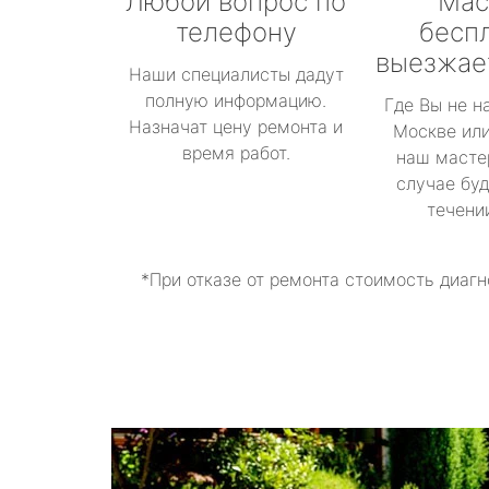
Любой вопрос по
Мас
телефону
бесп
выезжае
Наши специалисты дадут
полную информацию.
Где Вы не н
Назначат цену ремонта и
Москве или
время работ.
наш масте
случае буд
течени
*При отказе от ремонта стоимость диагн