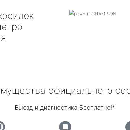
косилок
етро
ая
мущества официального се
Выезд и диагностика Бесплатно!*