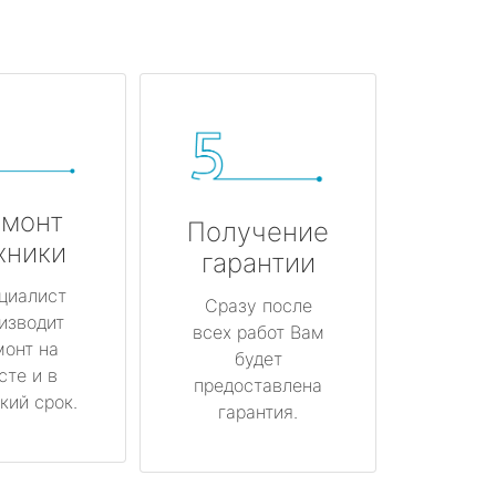
монт
Получение
хники
гарантии
циалист
Сразу после
изводит
всех работ Вам
монт на
будет
сте и в
предоставлена
кий срок.
гарантия.