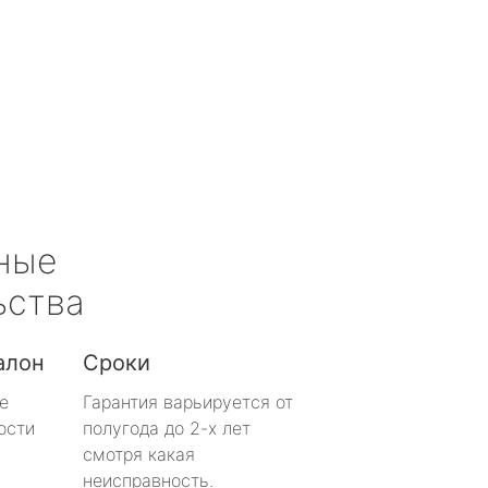
ные
ьства
алон
Сроки
е
Гарантия варьируется от
ости
полугода до 2-х лет
смотря какая
неисправность.