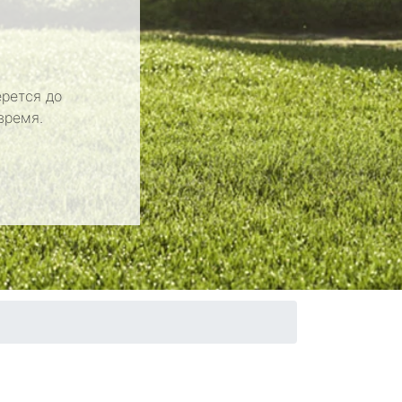
рется до
время.