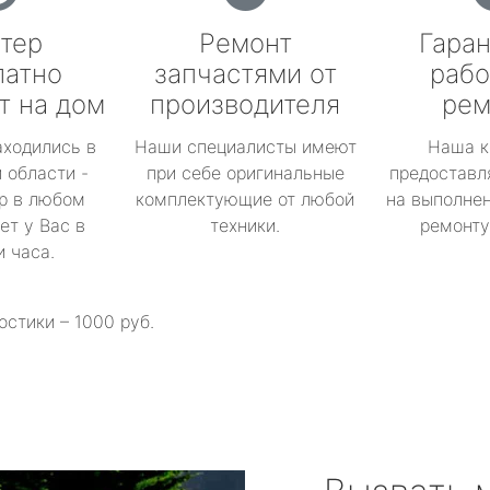
тер
Ремонт
Гаран
латно
запчастями от
рабо
т на дом
производителя
рем
аходились в
Наши специалисты имеют
Наша к
 области -
при себе оригинальные
предоставл
р в любом
комплектующие от любой
на выполнен
ет у Вас в
техники.
ремонту 
и часа.
остики – 1000 руб.