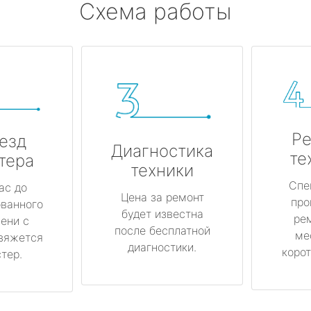
Схема работы
Ре
езд
Диагностика
те
тера
техники
Спе
ас до
Цена за ремонт
про
ованного
будет известна
ре
ени с
после бесплатной
ме
вяжется
диагностики.
корот
тер.