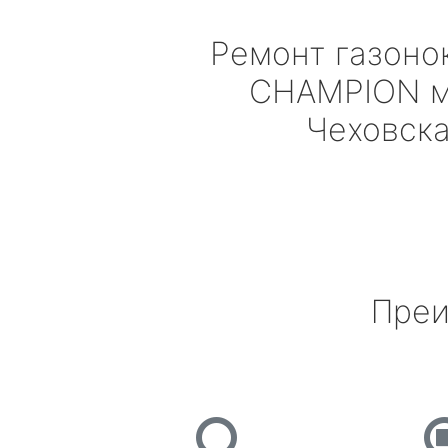
Ремонт газоно
CHAMPION
м
Чеховск
Преи