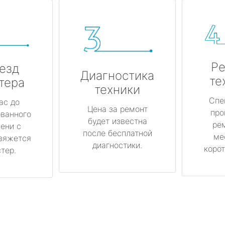
Ре
езд
Диагностика
те
тера
техники
Спе
ас до
Цена за ремонт
про
ованного
будет известна
ре
ени с
после бесплатной
ме
вяжется
диагностики.
корот
тер.