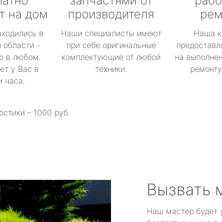
латно
запчастями от
рабо
т на дом
производителя
рем
аходились в
Наши специалисты имеют
Наша к
 области -
при себе оригинальные
предоставл
р в любом
комплектующие от любой
на выполнен
ет у Вас в
техники.
ремонту 
и часа.
остики – 1000 руб.
Вызвать 
Наш мастер будет 