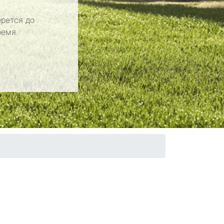
рется до
ремя.