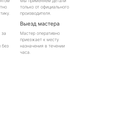
онтом
Мы применяем детали
тно
только от официального
тику.
производителя.
Выезд мастера
 за
Мастер оперативно
приезжает к месту
 без
назначения в течении
часа.