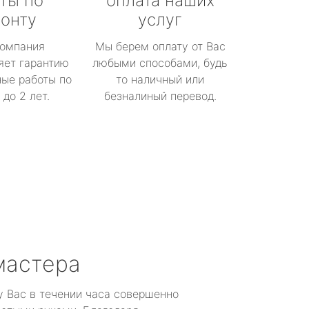
ты по
оплата наших
онту
услуг
омпания
Мы берем оплату от Вас
яет гарантию
любыми способами, будь
ые работы по
то наличный или
до 2 лет.
безналиный перевод.
мастера
у Вас в течении часа совершенно