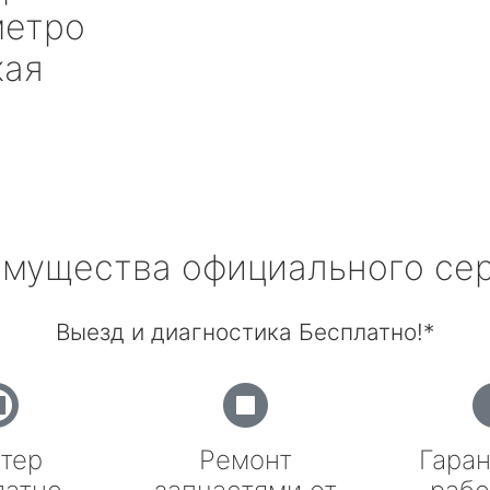
етро
кая
мущества официального се
Выезд и диагностика Бесплатно!*
тер
Ремонт
Гаран