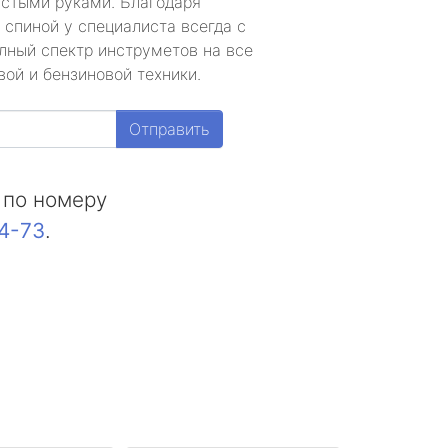
устыми руками. Благодаря
 спиной у специалиста всегда с
лный спектр инструметов на все
ой и бензиновой техники.
Отправить
 по номеру
44-73
.