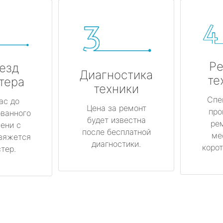
Ре
езд
Диагностика
те
тера
техники
Спе
ас до
Цена за ремонт
про
ованного
будет известна
ре
ени с
после бесплатной
ме
вяжется
диагностики.
корот
тер.