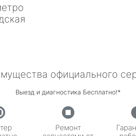
етро
дская
мущества официального се
Выезд и диагностика Бесплатно!*
тер
Ремонт
Гаран