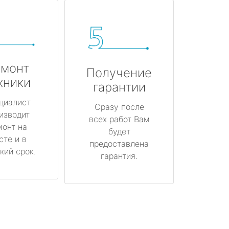
монт
Получение
хники
гарантии
циалист
Сразу после
изводит
всех работ Вам
монт на
будет
сте и в
предоставлена
кий срок.
гарантия.