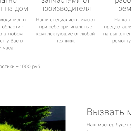
латно
запчастями от
рабо
т на дом
производителя
рем
аходились в
Наши специалисты имеют
Наша к
 области -
при себе оригинальные
предоставл
р в любом
комплектующие от любой
на выполнен
ет у Вас в
техники.
ремонту 
и часа.
остики – 1000 руб.
Вызвать 
Наш мастер будет 