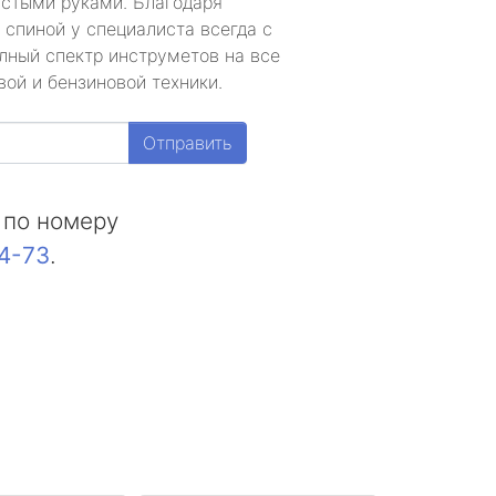
устыми руками. Благодаря
 спиной у специалиста всегда с
лный спектр инструметов на все
ой и бензиновой техники.
Отправить
 по номеру
44-73
.