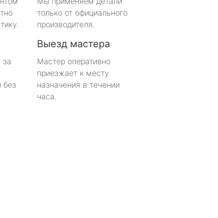
онтом
Мы применяем детали
тно
только от официального
тику.
производителя.
Выезд мастера
 за
Мастер оперативно
приезжает к месту
 без
назначения в течении
часа.