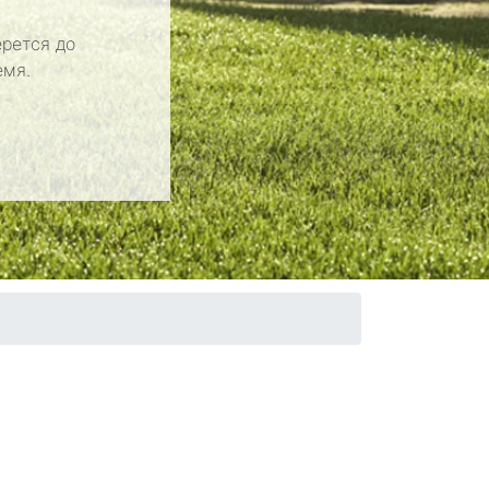
рется до
емя.