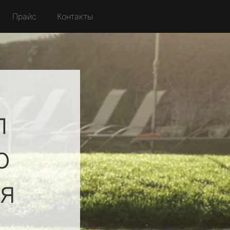
Прайс
Контакты
л
о
я