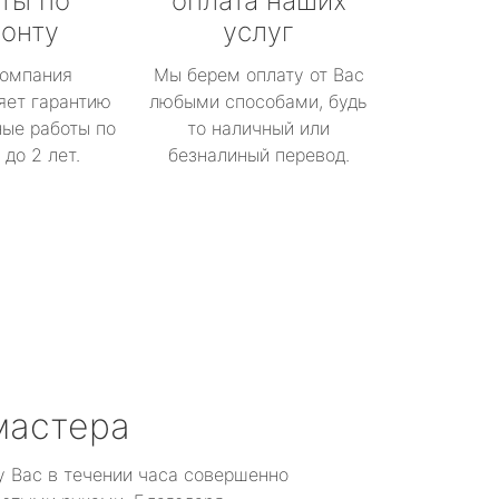
ты по
оплата наших
онту
услуг
омпания
Мы берем оплату от Вас
яет гарантию
любыми способами, будь
ые работы по
то наличный или
до 2 лет.
безналиный перевод.
мастера
у Вас в течении часа совершенно