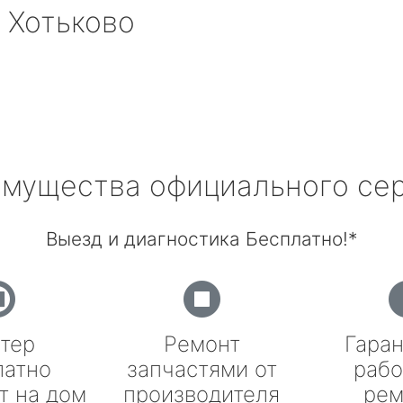
 Хотьково
мущества официального се
Выезд и диагностика Бесплатно!*
тер
Ремонт
Гаран
латно
запчастями от
рабо
т на дом
производителя
рем