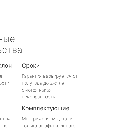
ные
ьства
алон
Сроки
е
Гарантия варьируется от
ости
полугода до 2-х лет
смотря какая
неисправность.
Комплектующие
онтом
Мы применяем детали
тно
только от официального