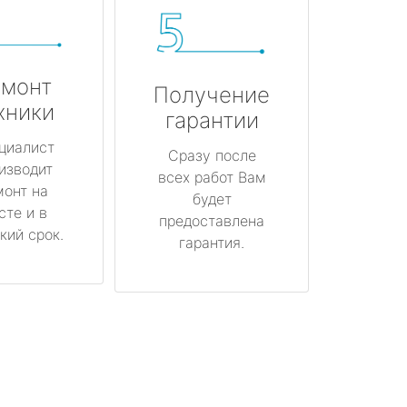
монт
Получение
хники
гарантии
циалист
Сразу после
изводит
всех работ Вам
монт на
будет
сте и в
предоставлена
кий срок.
гарантия.