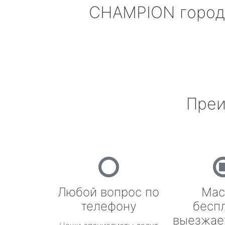
CHAMPION
город
Преи
Любой вопрос по
Мас
телефону
бесп
выезжае