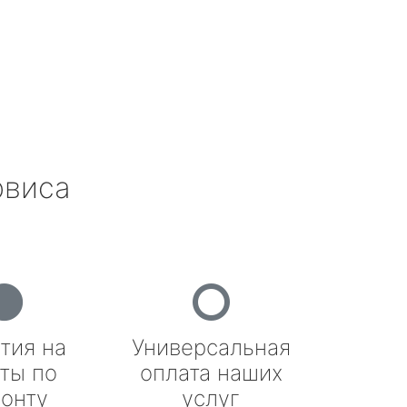
рвиса
тия на
Универсальная
ты по
оплата наших
онту
услуг