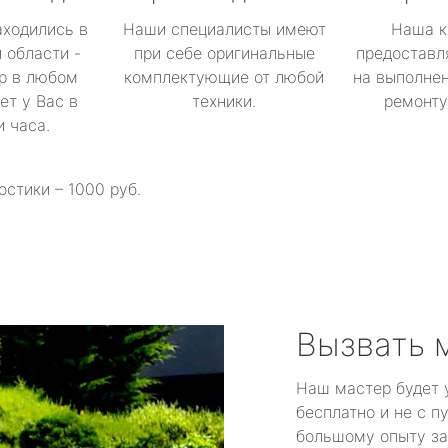
аходились в
Наши специалисты имеют
Наша к
 области -
при себе оригинальные
предоставл
р в любом
комплектующие от любой
на выполнен
ет у Вас в
техники.
ремонту 
и часа.
остики – 1000 руб.
Вызвать 
Наш мастер будет 
бесплатно и не с п
большому опыту за