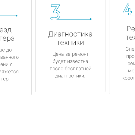
Ре
езд
Диагностика
те
тера
техники
Спе
ас до
Цена за ремонт
про
ованного
будет известна
ре
ени с
после бесплатной
ме
вяжется
диагностики.
корот
тер.