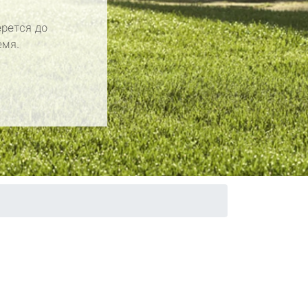
рется до
емя.