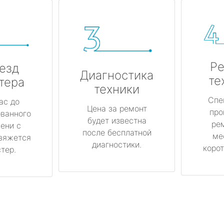
Ре
езд
Диагностика
те
тера
техники
Спе
ас до
Цена за ремонт
про
ованного
будет известна
ре
ени с
после бесплатной
ме
вяжется
диагностики.
корот
тер.