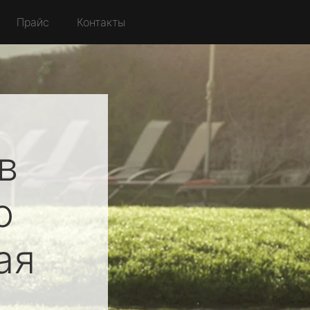
Прайс
Контакты
в
о
ая