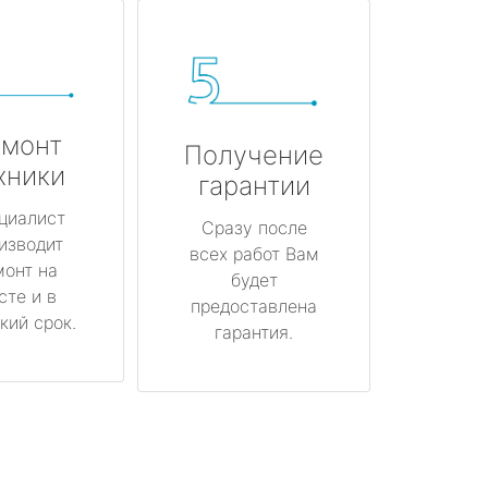
монт
Получение
хники
гарантии
циалист
Сразу после
изводит
всех работ Вам
монт на
будет
сте и в
предоставлена
кий срок.
гарантия.