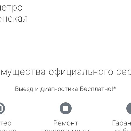
етро
енская
мущества официального се
Выезд и диагностика Бесплатно!*
тер
Ремонт
Гаран