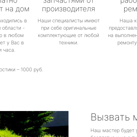
латно
запчастями от
рабо
т на дом
производителя
рем
аходились в
Наши специалисты имеют
Наша к
 области -
при себе оригинальные
предоставл
р в любом
комплектующие от любой
на выполнен
ет у Вас в
техники.
ремонту 
и часа.
остики – 1000 руб.
Вызвать 
Наш мастер будет 