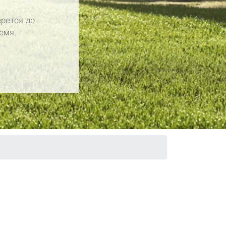
рется до
емя.