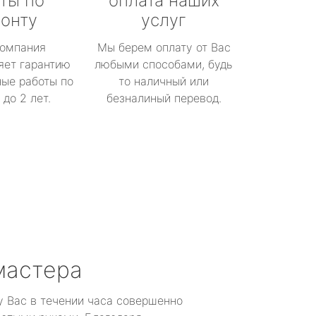
ты по
оплата наших
онту
услуг
омпания
Мы берем оплату от Вас
яет гарантию
любыми способами, будь
ые работы по
то наличный или
до 2 лет.
безналиный перевод.
мастера
у Вас в течении часа совершенно