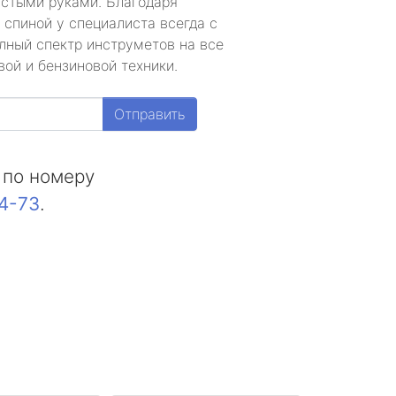
устыми руками. Благодаря
 спиной у специалиста всегда с
лный спектр инструметов на все
ой и бензиновой техники.
Отправить
 по номеру
44-73
.