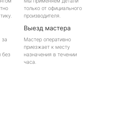
онтом
Мы применяем детали
тно
только от официального
тику.
производителя.
Выезд мастера
 за
Мастер оперативно
приезжает к месту
 без
назначения в течении
часа.