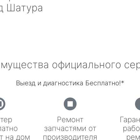
д Шатура
мущества официального се
Выезд и диагностика Бесплатно!*
тер
Ремонт
Гаран
латно
запчастями от
рабо
т на дом
производителя
рем