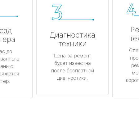
Ре
езд
Диагностика
те
тера
техники
Спе
ас до
Цена за ремонт
про
ованного
будет известна
ре
ени с
после бесплатной
ме
вяжется
диагностики.
корот
тер.