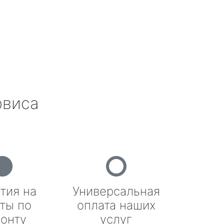
рвиса
тия на
Универсальная
ты по
оплата наших
онту
услуг