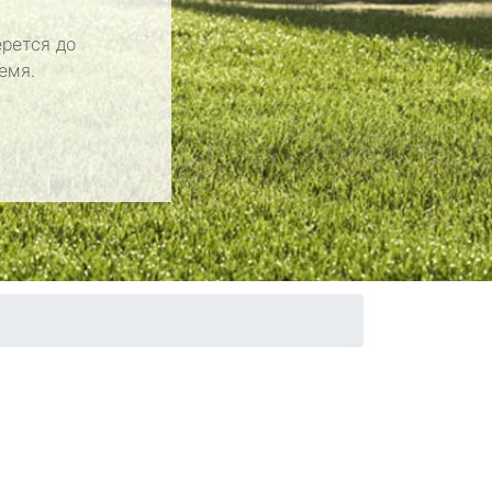
рется до
емя.