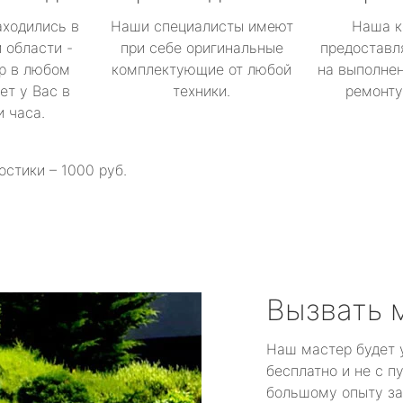
аходились в
Наши специалисты имеют
Наша к
 области -
при себе оригинальные
предоставл
р в любом
комплектующие от любой
на выполнен
ет у Вас в
техники.
ремонту 
и часа.
остики – 1000 руб.
Вызвать 
Наш мастер будет 
бесплатно и не с п
большому опыту за