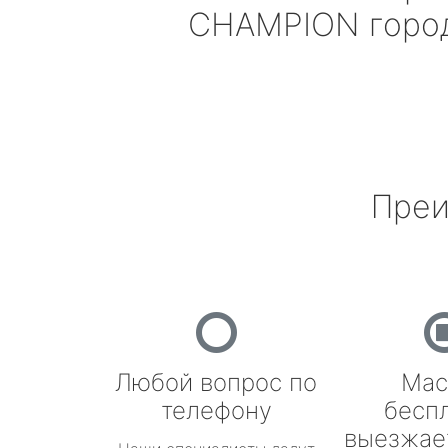
CHAMPION
горо
Преи
Любой вопрос по
Мас
телефону
бесп
выезжае