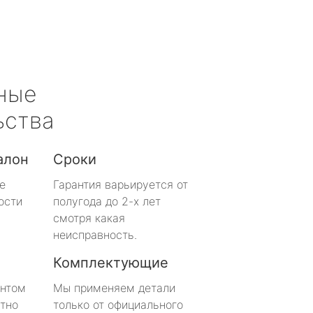
ные
ьства
алон
Сроки
е
Гарантия варьируется от
ости
полугода до 2-х лет
смотря какая
неисправность.
Комплектующие
онтом
Мы применяем детали
тно
только от официального