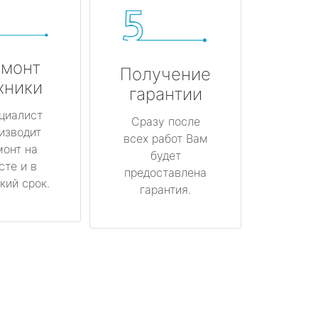
монт
Получение
хники
гарантии
циалист
Сразу после
изводит
всех работ Вам
монт на
будет
сте и в
предоставлена
кий срок.
гарантия.