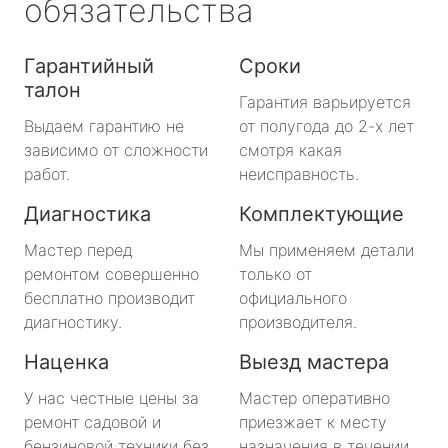
обязательства
Гарантийный
Сроки
талон
Гарантия варьируется
Выдаем гарантию не
от полугода до 2-х лет
зависимо от сложности
смотря какая
работ.
неисправность.
Диагностика
Комплектующие
Мастер перед
Мы применяем детали
ремонтом совершенно
только от
бесплатно производит
официального
диагностику.
производителя.
Наценка
Выезд мастера
У нас честные цены за
Мастер оперативно
ремонт садовой и
приезжает к месту
бензиновой техники без
назначения в течении